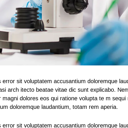
us error sit voluptatem accusantium doloremque la
quasi arch itecto beatae vitae dic sunt explicabo. 
r magni dolores eos qui ratione volupta te m sequi
ntium doloremque laudantium, totam rem aperia.
us error sit voluptatem accusantium doloremque la