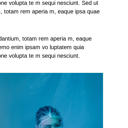
ione volupta te m sequi nesciunt. Sed ut
m, totam rem aperia m, eaque ipsa quae
udantium, totam rem aperia m, eaque
. Nemo enim ipsam vo luptatem quia
one volupta te m sequi nesciunt.