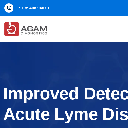
content
+91 89408 94079
Improved Detec
Acute Lyme Di