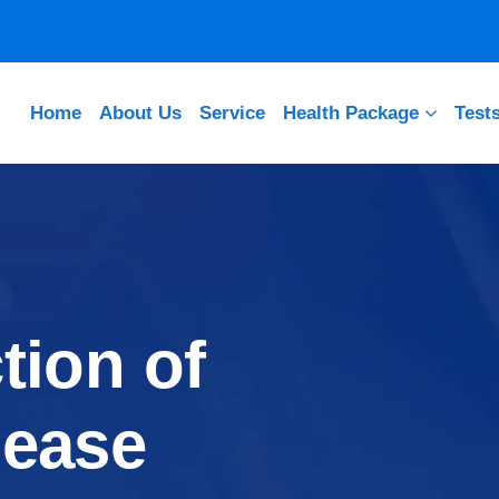
Home
About Us
Service
Health Package
Test
tion of
sease